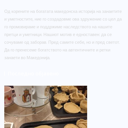
Од корените на богатата македонска историја на занаетите
и уметностите, ние го создадовме ова здружение со цел да
го промовираме и поддржиме наследството на нашите
претци и уметници. Нашиот мотив е едноставен: да се
сочуваме од заборав. Пред самите себе, но и пред светот.
Да го пренесеме богатството на автентичните и ретки
занаети во Македонија.
Последно објавено