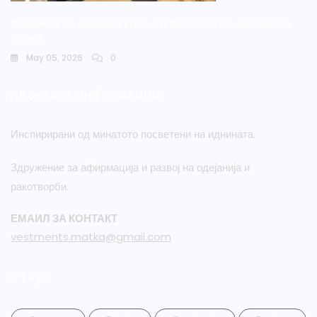
Изложба на изработките од пролетните часови за
обука
May 05, 2026
0
Контакт информации
Инспирирани од минатото посветени на иднината.
Здружение за афирмација и развој на одејанија и
ракотворби.
ЕМАИЛ ЗА КОНТАКТ
vestments.matka@gmail.com
Tags