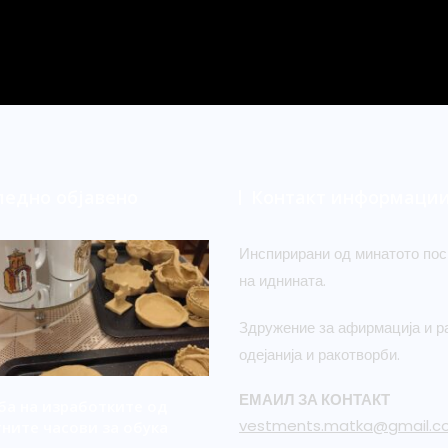
ледно објавено
Контакт информаци
Инспирирани од минатото пос
на иднината.
Здружение за афирмација и ра
одејанија и ракотворби.
ЕМАИЛ ЗА КОНТАКТ
а на изработките од
vestments.matka@gmail.c
ните часови за обука