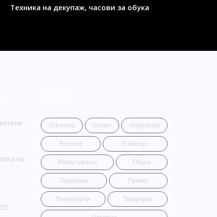
Техника на декупаж, часови за обука
и
Tags
ветени
Crkovna
Dizajn
Odejanija
Riznica
Tradicija
звој на
Известувања
Обука
Одејанија
Проект
Ракотворби
Традиција
om