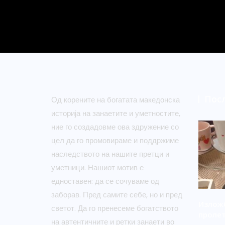
Пос
Од корените на богатата македонска
историја на занаетите и уметностите,
ние го создадовме ова здружение со
цел да го промовираме и поддржиме
наследството на нашите претци и
уметници. Нашиот мотив е
едноставен: да се сочуваме од
заборав. Пред самите себе, но и пред
Изложб
светот. Да го пренесеме богатството
пролет
на автентичните и ретки занаети во