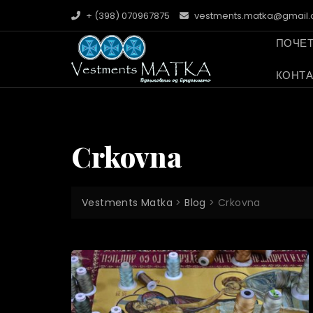
Skip
+ (398) 070967875
vestments.matka@gmail
to
content
ПОЧЕ
КОНТА
Crkovna
Vestments Matka
>
Blog
>
Crkovna