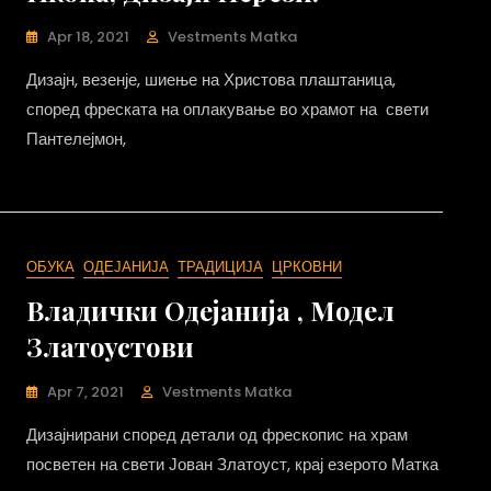
Apr 18, 2021
Vestments Matka
Дизајн, везенје, шиење на Христова плаштаница,
според фреската на оплакување во храмот на свети
Пантелејмон,
ОБУКА
ОДЕЈАНИЈА
ТРАДИЦИЈА
ЦРКОВНИ
Владички Одејанија , Модел
Златоустови
Apr 7, 2021
Vestments Matka
Дизајнирани според детали од фрескопис на храм
посветен на свети Јован Златоуст, крај езерото Матка