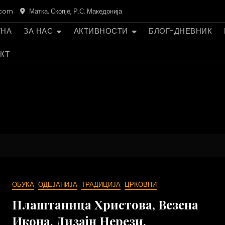
.com
Матка, Скопје, Р.С. Македонија
ТНА
ЗА НАС
АКТИВНОСТИ
БЛОГ-ДНЕВНИК
КТ
ОБУКА
ОДЕЈАНИЈА
ТРАДИЦИЈА
ЦРКОВНИ
Плаштаница Христова, Везена
Икона, Дизајн Нерези.