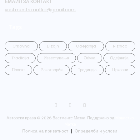
ЕМАИЛ ЗА КОНТАКТ
vestments.matka@gmail.com
Tags
Crkovna
Dizajn
Odejanija
Riznica
Tradicija
Известувања
Обука
Одејанија
Проект
Ракотворби
Традиција
Црковни
Авторски права © 2026 Вестментс Матка. Поддржано од
Манастир
Матка
Полиса на приватност
Определби и услови