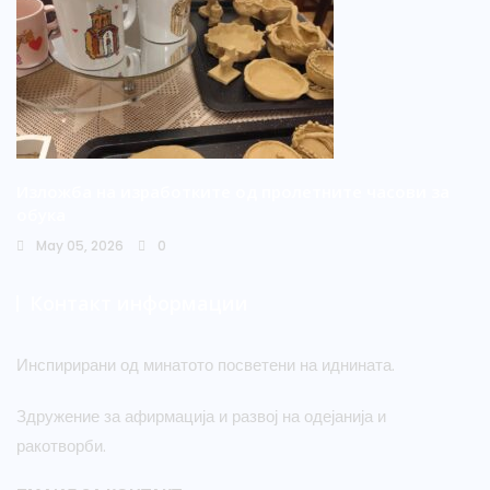
Изложба на изработките од пролетните часови за
обука
May 05, 2026
0
Контакт информации
Инспирирани од минатото посветени на иднината.
Здружение за афирмација и развој на одејанија и
ракотворби.