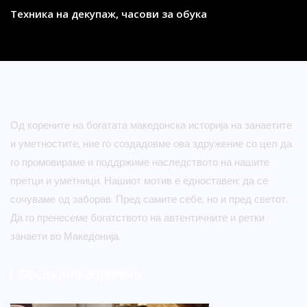
Техника на декупаж, часови за обука
Од корените на богатата македонска историја на занаетите
и уметностите, ние го создадовме ова здружение со цел да
го промовираме и поддржиме наследството на нашите
претци и уметници. Нашиот мотив е едноставен: да се
сочуваме од заборав. Пред самите себе, но и пред светот.
Да го пренесеме богатството на автентичните и ретки
занаети во Македонија.
Последно објавено