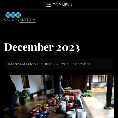
Skip
TOP MENU
to
content
December 2023
>
>
>
December
Vestments Matka
Blog
2023