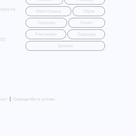
звој на
Известувања
Обука
Одејанија
Проект
Ракотворби
Традиција
om
Црковни
ност
Определби и услови