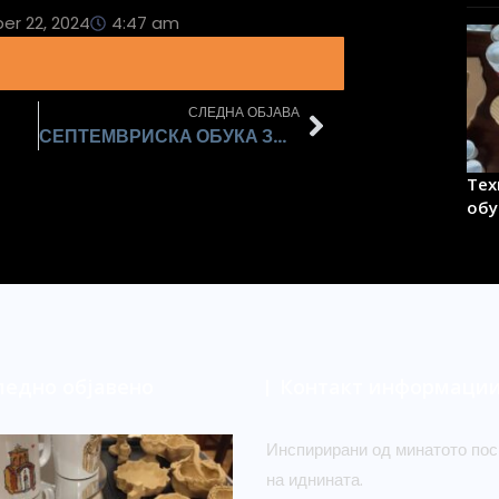
r 22, 2024
4:47 am
СЛЕДНА ОБЈАВА
СЕПТЕМВРИСКА ОБУКА ЗА ПЛЕТЕЊЕ БРОЈАНИЦИ
Тех
обу
ледно објавено
Контакт информаци
Инспирирани од минатото пос
на иднината.