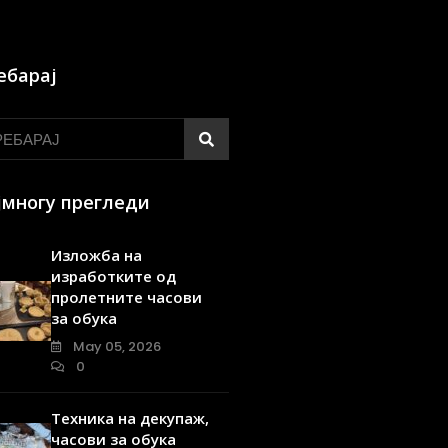
ебарај
јмногу прегледи
Изложба на
изработките од
пролетните часови
за обука
May 05, 2026
0
Техника на декупаж,
часови за обука