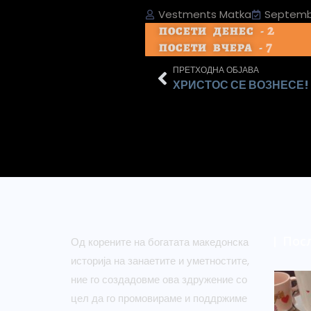
Vestments Matka
Septembe
2
ПОСЕТИ ДЕНЕС -
7
ПОСЕТИ ВЧЕРА -
ПРЕТХОДНА ОБЈАВА
ХРИСТОС СЕ ВОЗНЕСЕ!
Пос
Од корените на богатата македонска
историја на занаетите и уметностите,
ние го создадовме ова здружение со
цел да го промовираме и поддржиме