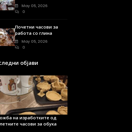
May 05, 2026
0
Почетни часови за
работа со глина
May 05, 2026
0
следни објави
ожба на изработките од
летните часови за обука