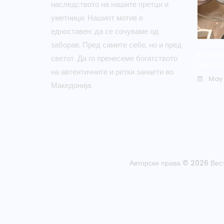
наследството на нашите претци и
уметници. Нашиот мотив е
едноставен: да се сочуваме од
заборав. Пред самите себе, но и пред
Изложб
светот. Да го пренесеме богатството
пролет
на автентичните и ретки занаети во
May 
Македонија.
Авторски права © 2026 Вес