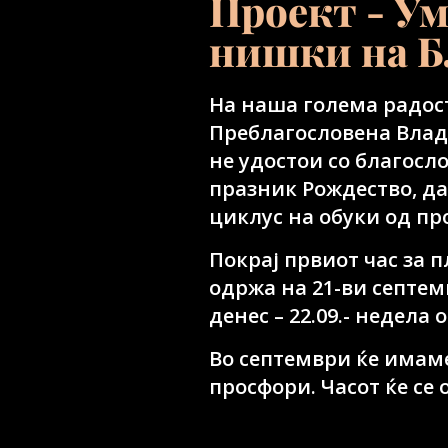
Проект - У
нишки на Б
На наша голема радос
Преблагословена Влад
не удостои со благосл
празник Рождество, да
циклус на обуки од пр
Покрај првиот час за п
одржа на 21-ви септемв
денес – 22.09.- недела о
Во септември ќе имаме
просфори. Часот ќе се 