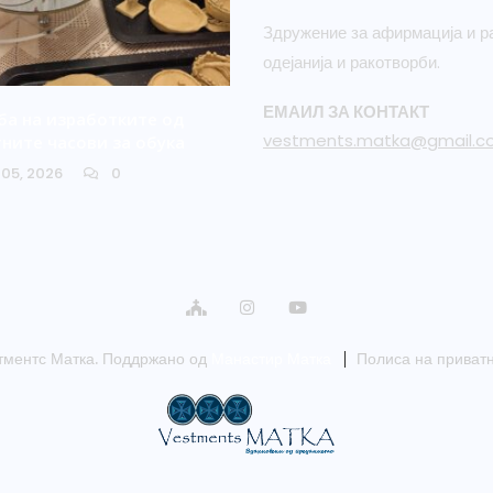
Здружение за афирмација и ра
одејанија и ракотворби.
ЕМАИЛ ЗА КОНТАКТ
а на изработките од
vestments.matka@gmail.c
ните часови за обука
05, 2026
0
тментс Матка. Поддржано од
Манастир Матка
Полиса на приват