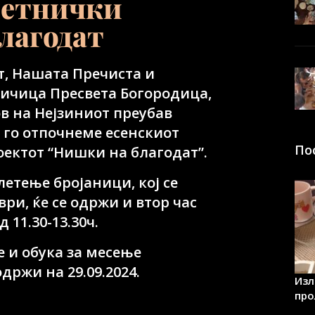
метнички
лагодат
т, Нашата Пречиста и
ичица Пресвета Богородица,
ов на Нејзиниот преубав
 го отпочнеме есенскиот
По
оектот “Нишки на благодат”.
летење бројаници, кој се
ри, ќе се одржи и втор час
д 11.30-13.30ч.
 и обука за месење
одржи на 29.09.2024.
Изл
про