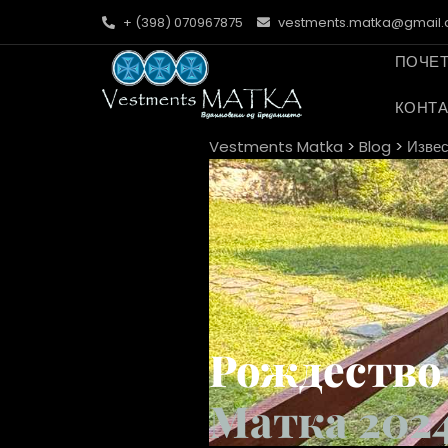
+ (398) 070967875
vestments.matka@gmail
ПОЧЕ
КОНТА
Vestments Matka
>
Blog
>
Изве
Рождество 
Матка 202