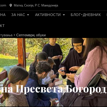
.com
Матка, Скопје, Р.С. Македонија
ТНА
ЗА НАС
АКТИВНОСТИ
БЛОГ-ДНЕВНИК
КТ
стувања
>
Септември, обуки
на Пресвета Богоро
4