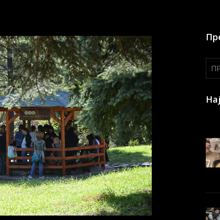
Пр
На