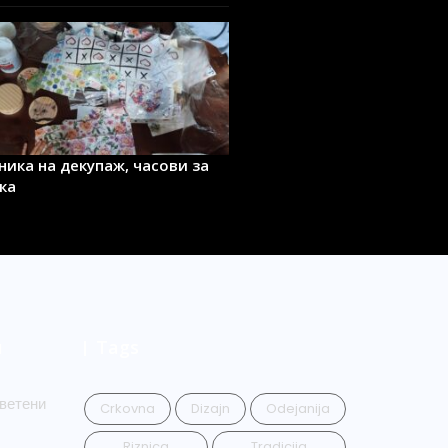
ника на декупаж, часови за
ка
и
Tags
ветени
Crkovna
Dizajn
Odejanija
Riznica
Tradicija