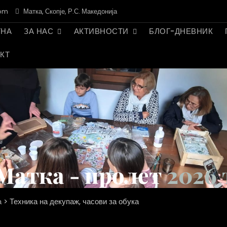
com
Матка, Скопје, Р.С. Македонија
ТНА
ЗА НАС
АКТИВНОСТИ
БЛОГ-ДНЕВНИК
КТ
Матка - пролет
2026 
а
>
Техника на декупаж, часови за обука