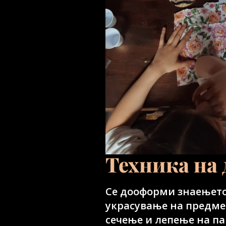
Техника на
Се дооформи знаењето
украсување на предме
сечење и лепење на п