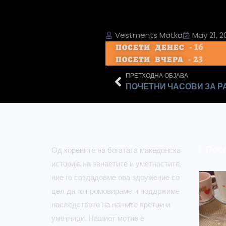
Vestments Matka
May 21, 2
16
ПОСЕТИ ДЕНЕС -
23
ПОСЕТИ ВЧЕРА -
ПРЕТХОДНА ОБЈАВА
Пос
Од корените на богатата македонска
историја на занаетите и уметностите,
ние го создадовме ова здружение со
цел да го промовираме и поддржиме
наследството на нашите претци и
уметници. Нашиот мотив е