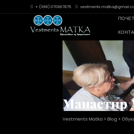
+ (398) 070967875
vestments.matka@gmail.
ПОЧЕ
КОНТА
Манастир 
Vestments Matka
>
Blog
>
Обук