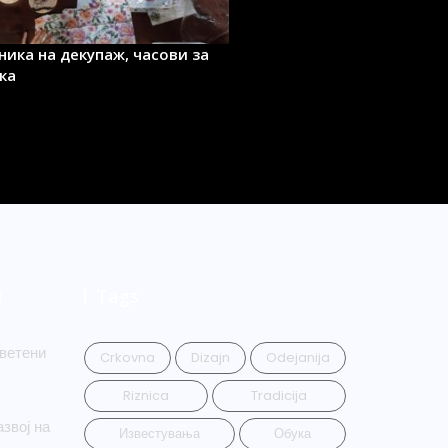
ника на декупаж, часови за
ка
и
Tags
ветени
Crkovna
Dizajn
Odejanija
Riznica
Tradicija
звој на
Известувања
Обука