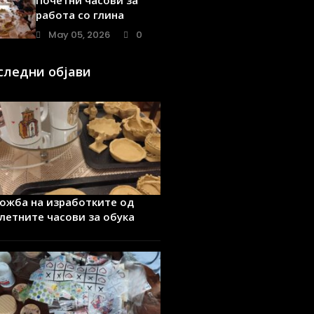
Почетни часови за
работа со глина
May 05, 2026
0
следни објави
ожба на изработките од
летните часови за обука