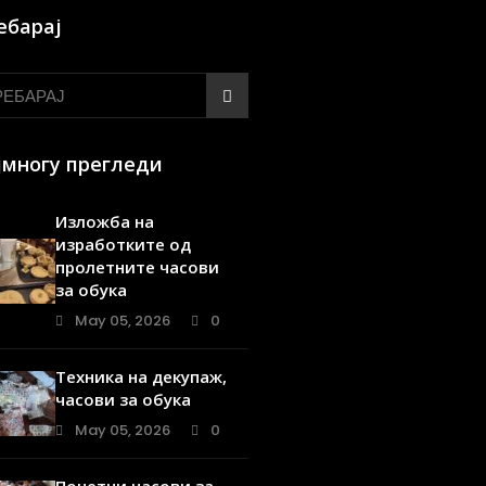
ебарај
јмногу прегледи
Изложба на
изработките од
пролетните часови
за обука
May 05, 2026
0
Техника на декупаж,
часови за обука
May 05, 2026
0