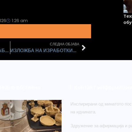
Тех
026
1:26 am
обу
СЛЕДНА ОБЈАВА
ПОЧЕТНИ ЧАСОВИ ЗА РАБОТА СО ГЛИНА
ИЗЛОЖБА НА ИЗРАБОТКИТЕ ОД ПРОЛЕТНИТЕ ЧАСОВИ ЗА ОБУКА
ледно објавено
Контакт информаци
Инспирирани од минатото пос
на иднината.
Здружение за афирмација и ра