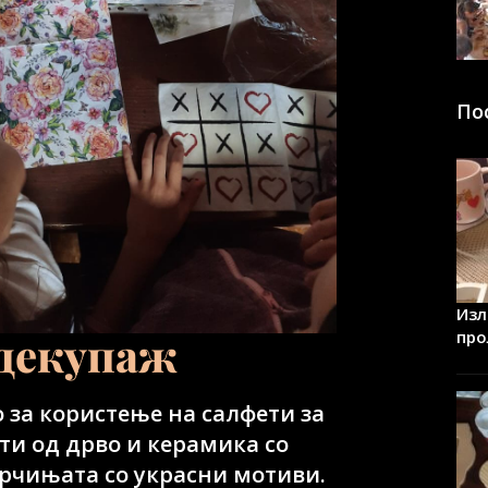
По
Изл
 декупаж
про
 за користење на салфети за
ти од дрво и керамика со
арчињата со украсни мотиви.