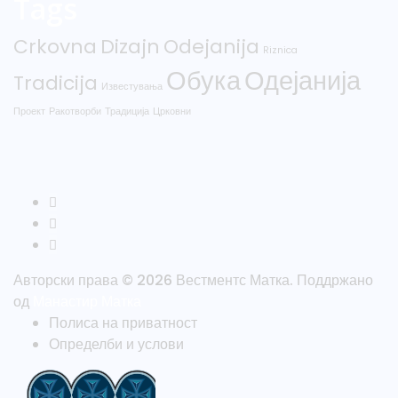
Tags
Crkovna
Dizajn
Odejanija
Riznica
Обука
Одејанија
Tradicija
Известувања
Проект
Ракотворби
Традиција
Црковни
Авторски права © 2026 Вестментс Матка. Поддржано
од
Манастир Матка
Полиса на приватност
Определби и услови