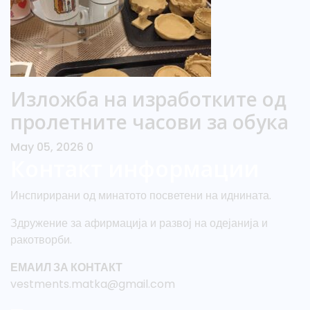
Изложба на изработките од
пролетните часови за обука
May 05, 2026
0
Контакт информации
Инспирирани од минатото посветени на иднината.
Здружение за афирмација и развој на одејанија и
ракотворби.
ЕМАИЛ ЗА КОНТАКТ
vestments.matka@gmail.com