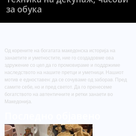
за обука
Од корените на богатата македонска историја на
занаетите и уметностите, ние го создадовме ова
здружение со цел да го промовираме и поддржиме
наследството на нашите претци и уметници. Нашиот
мотив е едноставен: да се сочуваме од заборав. Пред
самите себе, но и пред светот. Да го пренесеме
богатството на автентичните и ретки занаети во
Македонија.
Последно објавено