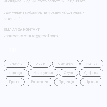
Инспирирани од минатото посветени на иднината.
Здружение за афирмација и развој на одејанија и
ракотворби.
ЕМАИЛ ЗА КОНТАКТ
vestments.matka@gmail.com
Tags
Crkovna
Dizajn
Odejanija
Riznica
Tradicija
Известувања
Обука
Одејанија
Проект
Ракотворби
Традиција
Црковни