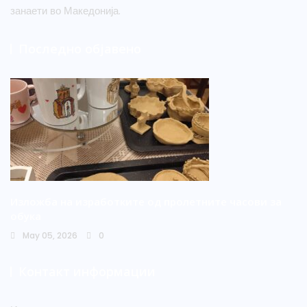
занаети во Македонија.
Последно објавено
Изложба на изработките од пролетните часови за
обука
May 05, 2026
0
Контакт информации