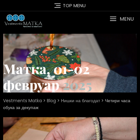
TOP MENU
MENU
Матка, 01-02
февруар
2025
Vestments Matka
>
Blog
>
Нишки на благодат
>
Четири часа
обука за декупаж