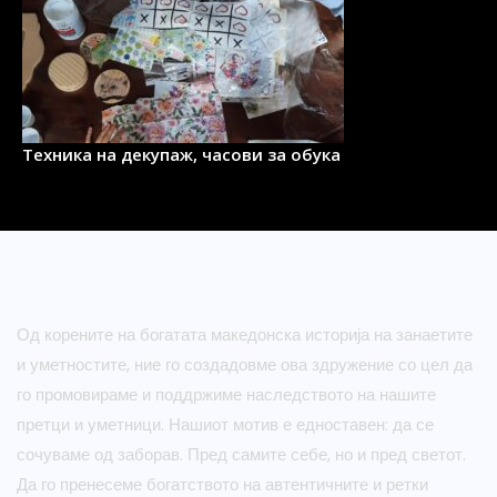
Техника на декупаж, часови за обука
Од корените на богатата македонска историја на занаетите
и уметностите, ние го создадовме ова здружение со цел да
го промовираме и поддржиме наследството на нашите
претци и уметници. Нашиот мотив е едноставен: да се
сочуваме од заборав. Пред самите себе, но и пред светот.
Да го пренесеме богатството на автентичните и ретки