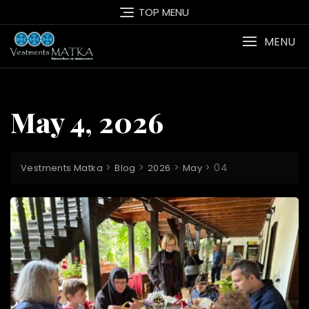
Skip
TOP MENU
to
content
MENU
May 4, 2026
>
>
>
>
04
Vestments Matka
Blog
2026
May