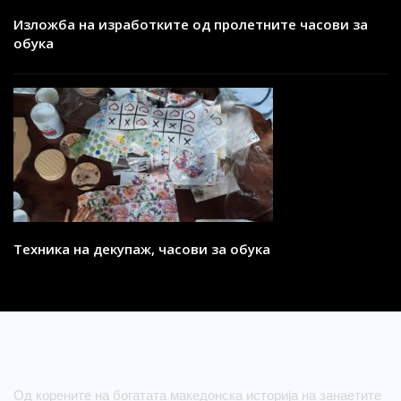
Изложба на изработките од пролетните часови за
обука
Техника на декупаж, часови за обука
Од корените на богатата македонска историја на занаетите