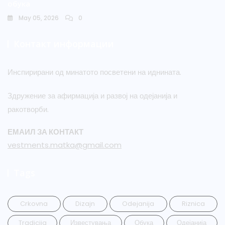
обука
May 05, 2026
0
Контакт информации
Инспирирани од минатото посветени на иднината.
Здружение за афирмација и развој на одејанија и
ракотворби.
ЕМАИЛ ЗА КОНТАКТ
vestments.matka@gmail.com
Tags
Crkovna
Dizajn
Odejanija
Riznica
Tradicija
Известувања
Обука
Одејанија