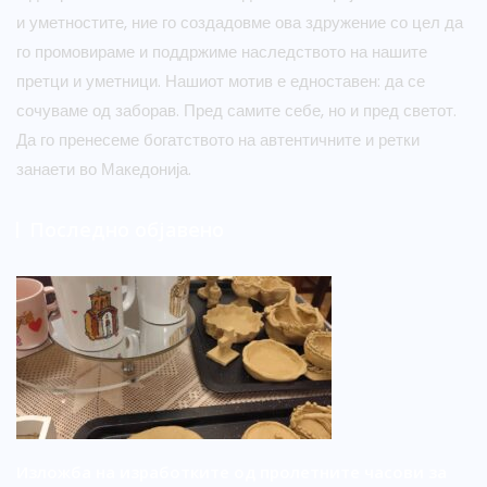
и уметностите, ние го создадовме ова здружение со цел да
го промовираме и поддржиме наследството на нашите
претци и уметници. Нашиот мотив е едноставен: да се
сочуваме од заборав. Пред самите себе, но и пред светот.
Да го пренесеме богатството на автентичните и ретки
занаети во Македонија.
Последно објавено
Изложба на изработките од пролетните часови за