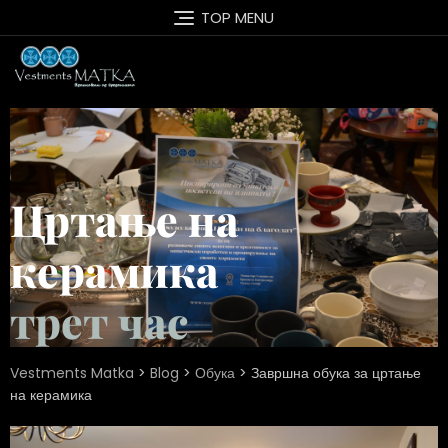
TOP MENU
Цртање на
керамика
трет час
Vestments Matka
>
Blog
>
Обука
>
Завршна обука за цртање
на керамика