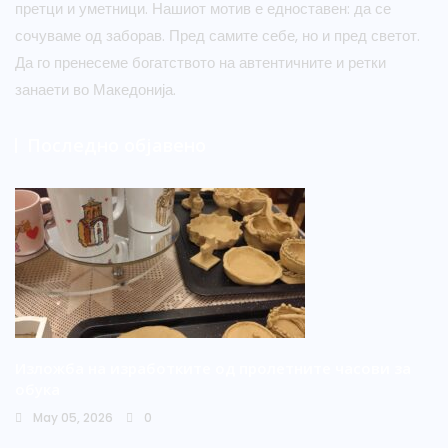
претци и уметници. Нашиот мотив е едноставен: да се
сочуваме од заборав. Пред самите себе, но и пред светот.
Да го пренесеме богатството на автентичните и ретки
занаети во Македонија.
Последно објавено
Изложба на изработките од пролетните часови за
обука
May 05, 2026
0